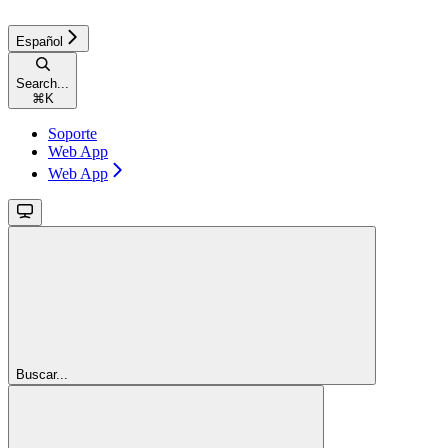
Español
Search...
⌘
K
Soporte
Web App
Web App
Buscar...