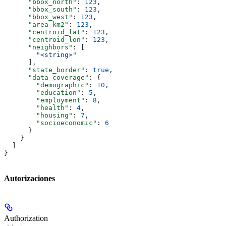
      "bbox_north"
: 
123
,
      "bbox_south"
: 
123
,
      "bbox_west"
: 
123
,
      "area_km2"
: 
123
,
      "centroid_lat"
: 
123
,
      "centroid_lon"
: 
123
,
      "neighbors"
: [
        "<string>"
      ],
      "state_border"
: 
true
,
      "data_coverage"
: {
        "demographic"
: 
10
,
        "education"
: 
5
,
        "employment"
: 
8
,
        "health"
: 
4
,
        "housing"
: 
7
,
        "socioeconomic"
: 
6
      }
    }
  ]
}
Autorizaciones
Authorization