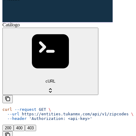
Catálogo
cURL
curl
 --request
 GET
 \
  --url
 https://entities.tukanmx.com/api/v1/zipcodes
 \
  --header
 'Authorization: <api-key>'
200
400
403