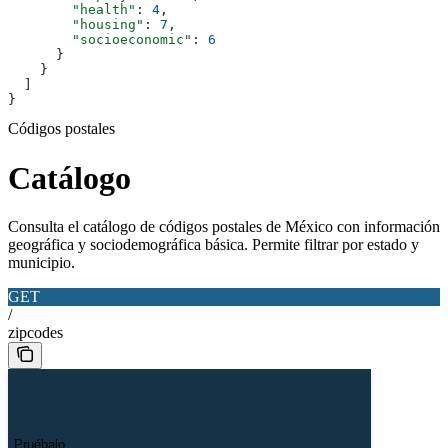
        "health"
: 
4
,
        "housing"
: 
7
,
        "socioeconomic"
: 
6
      }
    }
  ]
}
Códigos postales
Catálogo
Consulta el catálogo de códigos postales de México con información
geográfica y sociodemográfica básica. Permite filtrar por estado y
municipio.
GET
/
zipcodes
Pruébalo