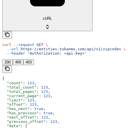
cURL
curl
 --request
 GET
 \
  --url
 https://entities.tukanmx.com/api/v1/zipcodes
 \
  --header
 'Authorization: <api-key>'
200
400
403
{
  "count"
: 
123
,
  "total_count"
: 
123
,
  "total_pages"
: 
123
,
  "current_page"
: 
123
,
  "limit"
: 
123
,
  "offset"
: 
123
,
  "has_next"
: 
true
,
  "has_previous"
: 
true
,
  "next_offset"
: 
123
,
  "previous_offset"
: 
123
,
  "data"
: [