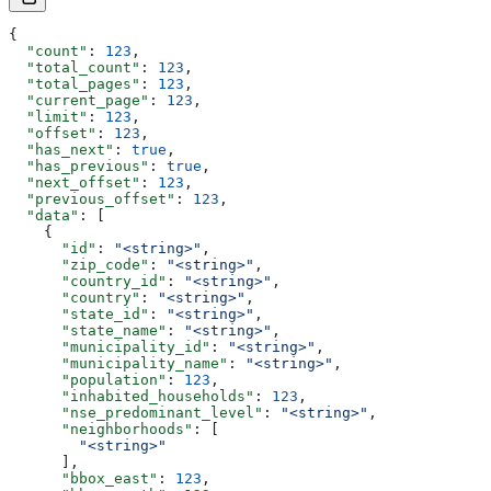
{
  "count"
: 
123
,
  "total_count"
: 
123
,
  "total_pages"
: 
123
,
  "current_page"
: 
123
,
  "limit"
: 
123
,
  "offset"
: 
123
,
  "has_next"
: 
true
,
  "has_previous"
: 
true
,
  "next_offset"
: 
123
,
  "previous_offset"
: 
123
,
  "data"
: [
    {
      "id"
: 
"<string>"
,
      "zip_code"
: 
"<string>"
,
      "country_id"
: 
"<string>"
,
      "country"
: 
"<string>"
,
      "state_id"
: 
"<string>"
,
      "state_name"
: 
"<string>"
,
      "municipality_id"
: 
"<string>"
,
      "municipality_name"
: 
"<string>"
,
      "population"
: 
123
,
      "inhabited_households"
: 
123
,
      "nse_predominant_level"
: 
"<string>"
,
      "neighborhoods"
: [
        "<string>"
      ],
      "bbox_east"
: 
123
,