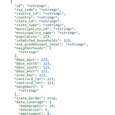
    {
      "id"
: 
"<string>"
,
      "zip_code"
: 
"<string>"
,
      "country_id"
: 
"<string>"
,
      "country"
: 
"<string>"
,
      "state_id"
: 
"<string>"
,
      "state_name"
: 
"<string>"
,
      "municipality_id"
: 
"<string>"
,
      "municipality_name"
: 
"<string>"
,
      "population"
: 
123
,
      "inhabited_households"
: 
123
,
      "nse_predominant_level"
: 
"<string>"
,
      "neighborhoods"
: [
        "<string>"
      ],
      "bbox_east"
: 
123
,
      "bbox_north"
: 
123
,
      "bbox_south"
: 
123
,
      "bbox_west"
: 
123
,
      "area_km2"
: 
123
,
      "centroid_lat"
: 
123
,
      "centroid_lon"
: 
123
,
      "neighbors"
: [
        "<string>"
      ],
      "state_border"
: 
true
,
      "data_coverage"
: {
        "demographic"
: 
10
,
        "education"
: 
5
,
        "employment"
: 
8
,