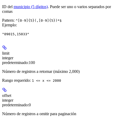
ID del
municipio (5 dígitos)
. Puede ser uno o varios separados por
comas
Pattern:
^[0-9]{5}(,[0-9]{5})*$
Ejemplo
:
"09015,15033"
limit
integer
predeterminado:
100
Número de registros a retornar (máximo 2,000)
Rango requerido
:
1 <= x <= 2000
offset
integer
predeterminado:
0
Número de registros a omitir para paginación