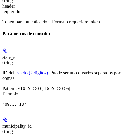
string
header
requerido
Token para autenticación. Formato requerido: token
Parámetros de consulta
state_id
string
ID del
estado (2 dígitos)
. Puede ser uno o varios separados por
comas
Pattern:
^[0-9]{2}(,[0-9]{2})*$
Ejemplo
:
"09,15,18"
municipality_id
string