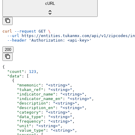
cURL
curl
 --request
 GET
 \
  --url
 https://entities.tukanmx.com/api/v1/zipcodes/in
  --header
 'Authorization: <api-key>'
200
{
  "count"
: 
123
,
  "data"
: [
    {
      "mnemonic"
: 
"<string>"
,
      "tukan_ref"
: 
"<string>"
,
      "indicator_name"
: 
"<string>"
,
      "indicator_name_en"
: 
"<string>"
,
      "description"
: 
"<string>"
,
      "description_en"
: 
"<string>"
,
      "category"
: 
"<string>"
,
      "data_type"
: 
"<string>"
,
      "frequency"
: 
"<string>"
,
      "unit"
: 
"<string>"
,
      "value_type"
: 
"<string>"
,
      "source"
: [