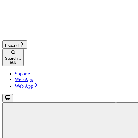
Español
Search...
⌘
K
Soporte
Web App
Web App