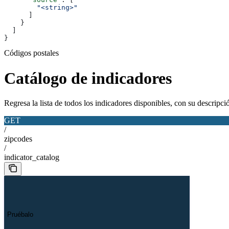
        "<string>"
      ]
    }
  ]
}
Códigos postales
Catálogo de indicadores
Regresa la lista de todos los indicadores disponibles, con su descripc
GET
/
zipcodes
/
indicator_catalog
Pruébalo