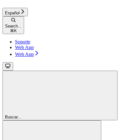
Español
Search...
⌘
K
Soporte
Web App
Web App
Buscar...