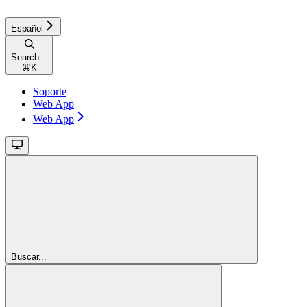
Español
Search...
⌘
K
Soporte
Web App
Web App
Buscar...